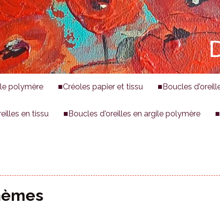
D
gile polymère
■Créoles papier et tissu
■Boucles d'oreille
illes en tissu
■Boucles d'oreilles en argile polymère
■
ohèmes