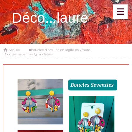
Déco...laure
Accueil
■Boucles d'oreilles en argile polymère
Boucles Seventies (3 modèles)